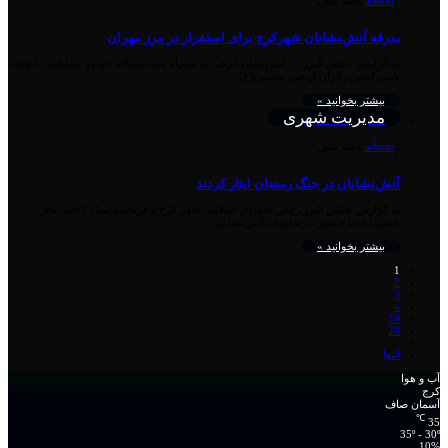
2 هفته پیش
admin
0
بدرقه آتش‌نشانان شهرکرج برای استقرار در مرز مهران
به گزارش عکس البرز ۱۰ آتش‌نشان کرجی به همراه سه دستگاه خودرو عملیاتی، با هدف
تامین ایمنی زائران اربعین حسینی(ع)…
بیشتر بخوانید »
مدیریت شهری
2 هفته پیش
admin
0
آتش‌نشانان در جنگ رمضان ایثار کردند
به گزارش عکس البرز رئیس شورای اسلامی شهر کرج و فرمانده سپاه ناحیه امام
حسین(ع) با حضور در سازمان آتش‌نشانی…
بیشتر بخوانید »
1
2
3
»
10
20
...
انتها
آب و هوا
کرج
آسمان صاف
℃
35
35º - 30º
10%