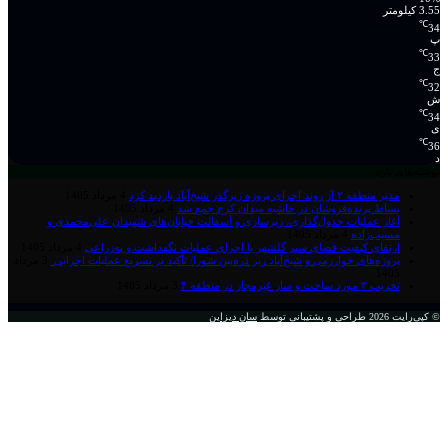
3.55 کیلومتر
℃
34
پ
℃
33
ج
℃
32
ش
℃
34
ی
℃
36
د
نوشته‌های تازه
مدیر منطقه ۲ از روند اجرای پروژه زیرگذر شیخ‌آباد بازدید کرد
4 مرداد 1405
بساط پرنده‌فروشان در حاشیه میدان کرج جمع شد
4 مرداد 1405
آغاز عملیات جدول‌گذاری، زیرسازی و آسفالت خیابان‌های شهیدان علی‌محمدی و
مسیب‌زاده
4 مرداد 1405
ارتقای کیفیت فضای سبز گلشهر با اجرای عملیات نگهداشت و به‌زراعی
4 مرداد 1405
پروژه‌های خوارزمی و شیخ‌آباد زیر ذره‌بین شورا/ تأکید بر تسریع عملیات اجرایی
3 مرداد
1405
تخریب ۳ مورد ساخت و ساز غیرمجاز در منطقه ۴
3 مرداد 1405
© کپی‌رایت 2026
طراحی و پشتیبانی توسط
سان دیزاین
دکمه
بازگشت
به
بالا